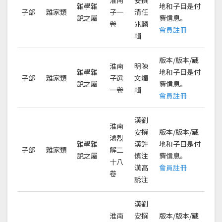
淮南
安撰
雜學雜
地和子目是付
子部
雜家類
子一
清任
說之屬
費信息。
卷
兆麟
會員註冊
輯
版本/版本/藏
淮南
明陳
雜學雜
地和子目是付
子部
雜家類
子選
文燭
說之屬
費信息。
一卷
輯
會員註冊
漢劉
淮南
安撰
版本/版本/藏
鴻烈
雜學雜
漢許
地和子目是付
子部
雜家類
解二
說之屬
慎注
費信息。
十八
漢高
會員註冊
卷
誘注
漢劉
淮南
安撰
版本/版本/藏