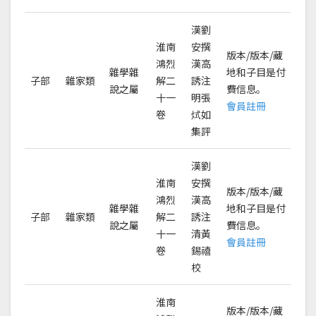
漢劉
淮南
安撰
版本/版本/藏
鴻烈
漢高
雜學雜
地和子目是付
子部
雜家類
解二
誘注
說之屬
費信息。
十一
明張
會員註冊
卷
烒如
集評
漢劉
淮南
安撰
版本/版本/藏
鴻烈
漢高
雜學雜
地和子目是付
子部
雜家類
解二
誘注
說之屬
費信息。
十一
清黃
會員註冊
卷
錫禧
校
淮南
版本/版本/藏