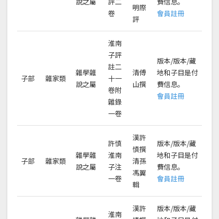
說之屬
評二
費信息。
明際
卷
會員註冊
評
淮南
子評
版本/版本/藏
註二
雜學雜
清傅
地和子目是付
子部
雜家類
十一
說之屬
山撰
費信息。
卷附
會員註冊
雜錄
一卷
漢許
許慎
版本/版本/藏
慎撰
雜學雜
淮南
地和子目是付
子部
雜家類
清孫
說之屬
子注
費信息。
馮翼
一卷
會員註冊
輯
漢許
版本/版本/藏
淮南