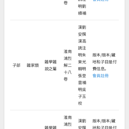
卷
明劉
績補
漢劉
安撰
漢高
誘注
淮南
明朱
版本/版本/藏
鴻烈
雜學雜
東光
地和子目是付
子部
雜家類
解二
說之屬
輯明
費信息。
十八
張登
會員註冊
卷
雲補
明吳
子玉
校
淮南
漢劉
版本/版本/藏
鴻烈
雜學雜
安撰
地和子目是付