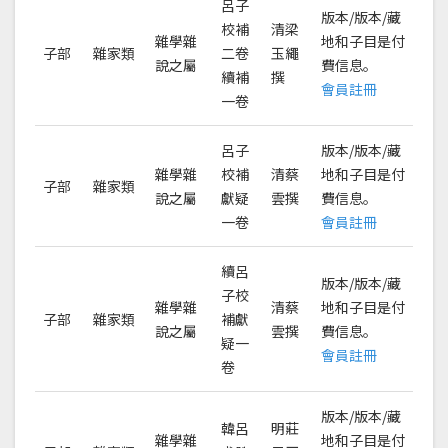
呂子
版本/版本/藏
校補
清梁
雜學雜
地和子目是付
子部
雜家類
二卷
玉繩
說之屬
費信息。
續補
撰
會員註冊
一卷
呂子
版本/版本/藏
雜學雜
校補
清蔡
地和子目是付
子部
雜家類
說之屬
獻疑
雲撰
費信息。
一卷
會員註冊
續呂
版本/版本/藏
子校
雜學雜
清蔡
地和子目是付
子部
雜家類
補獻
說之屬
雲撰
費信息。
疑一
會員註冊
卷
版本/版本/藏
韓呂
明莊
雜學雜
地和子目是付