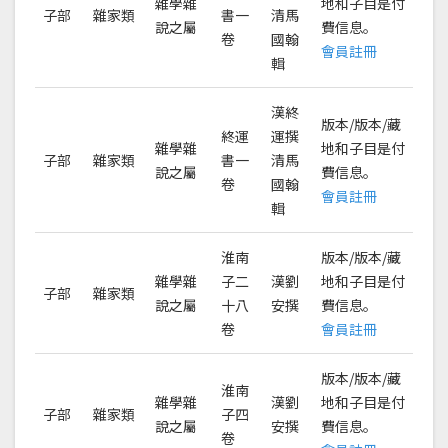
雜學雜
地和子目是付
子部
雜家類
書一
清馬
說之屬
費信息。
卷
國翰
會員註冊
輯
漢終
版本/版本/藏
終運
運撰
雜學雜
地和子目是付
子部
雜家類
書一
清馬
說之屬
費信息。
卷
國翰
會員註冊
輯
淮南
版本/版本/藏
雜學雜
子二
漢劉
地和子目是付
子部
雜家類
說之屬
十八
安撰
費信息。
卷
會員註冊
版本/版本/藏
淮南
雜學雜
漢劉
地和子目是付
子部
雜家類
子四
說之屬
安撰
費信息。
卷