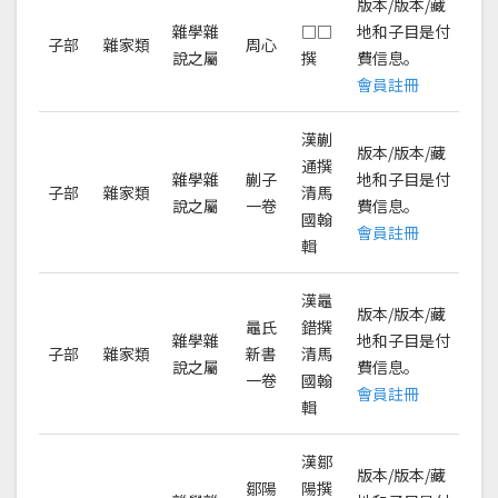
版本/版本/藏
雜學雜
□□
地和子目是付
子部
雜家類
周心
說之屬
撰
費信息。
會員註冊
漢蒯
版本/版本/藏
通撰
雜學雜
蒯子
地和子目是付
子部
雜家類
清馬
說之屬
一卷
費信息。
國翰
會員註冊
輯
漢鼂
版本/版本/藏
鼂氏
錯撰
雜學雜
地和子目是付
子部
雜家類
新書
清馬
說之屬
費信息。
一卷
國翰
會員註冊
輯
漢鄒
版本/版本/藏
鄒陽
陽撰