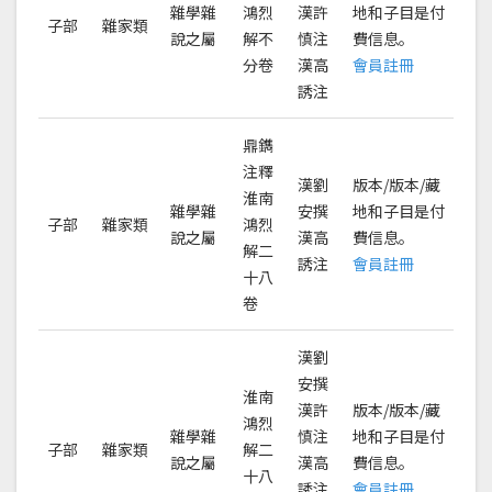
雜學雜
鴻烈
漢許
地和子目是付
子部
雜家類
說之屬
解不
慎注
費信息。
分卷
漢高
會員註冊
誘注
鼎鐫
注釋
漢劉
版本/版本/藏
淮南
雜學雜
安撰
地和子目是付
子部
雜家類
鴻烈
說之屬
漢高
費信息。
解二
誘注
會員註冊
十八
卷
漢劉
安撰
淮南
漢許
版本/版本/藏
鴻烈
雜學雜
慎注
地和子目是付
子部
雜家類
解二
說之屬
漢高
費信息。
十八
誘注
會員註冊