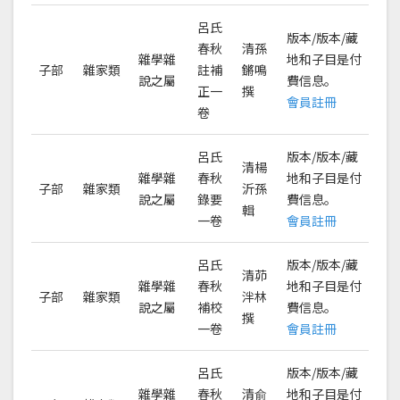
呂氏
版本/版本/藏
春秋
清孫
雜學雜
地和子目是付
子部
雜家類
註補
鏘鳴
說之屬
費信息。
正一
撰
會員註冊
卷
呂氏
版本/版本/藏
清楊
雜學雜
春秋
地和子目是付
子部
雜家類
沂孫
說之屬
錄要
費信息。
輯
一卷
會員註冊
呂氏
版本/版本/藏
清茆
雜學雜
春秋
地和子目是付
子部
雜家類
泮林
說之屬
補校
費信息。
撰
一卷
會員註冊
呂氏
版本/版本/藏
雜學雜
春秋
清俞
地和子目是付