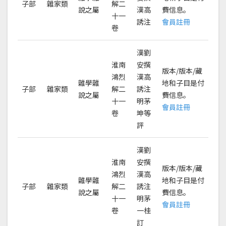
子部
雜家類
解二
說之屬
漢高
費信息。
十一
誘注
會員註冊
卷
漢劉
淮南
安撰
版本/版本/藏
鴻烈
漢高
雜學雜
地和子目是付
子部
雜家類
解二
誘注
說之屬
費信息。
十一
明茅
會員註冊
卷
坤等
評
漢劉
淮南
安撰
版本/版本/藏
鴻烈
漢高
雜學雜
地和子目是付
子部
雜家類
解二
誘注
說之屬
費信息。
十一
明茅
會員註冊
卷
一桂
訂