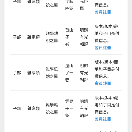
子部
雜家類
弋腴
元臣
說之屬
費信息。
四卷
撰
會員註冊
版本/版本/藏
首山
明歸
雜學雜
地和子目是付
子部
雜家類
子一
有光
說之屬
費信息。
卷
輯評
會員註冊
版本/版本/藏
潼山
明歸
雜學雜
地和子目是付
子部
雜家類
子一
有光
說之屬
費信息。
卷
輯評
會員註冊
版本/版本/藏
雲晃
明歸
雜學雜
地和子目是付
子部
雜家類
子一
有光
說之屬
費信息。
卷
輯評
會員註冊