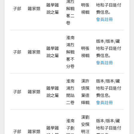
鴻烈
雜學雜
明張
地和子目是付
子部
雜家類
解輯
說之屬
榜輯
費信息。
畧二
會員註冊
卷
淮南
版本/版本/藏
鴻烈
雜學雜
明張
地和子目是付
子部
雜家類
解輯
說之屬
榜輯
費信息。
畧不
會員註冊
分卷
淮南
漢許
版本/版本/藏
雜學雜
鴻烈
慎撰
地和子目是付
子部
雜家類
說之屬
閒詁
葉德
費信息。
二卷
輝輯
會員註冊
漢劉
淮南
版本/版本/藏
安撰
雜學雜
子删
地和子目是付
子部
雜家類
明汪