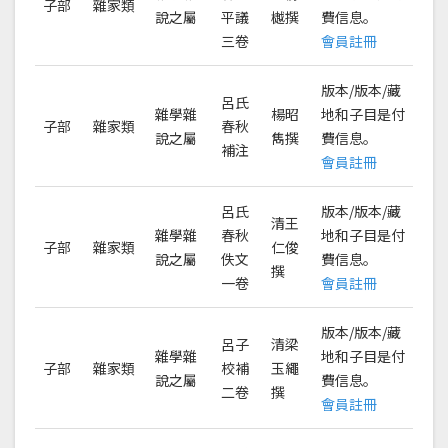
子部
雜家類
說之屬
平議
樾撰
費信息。
三卷
會員註冊
版本/版本/藏
呂氏
雜學雜
楊昭
地和子目是付
子部
雜家類
春秋
說之屬
雋撰
費信息。
補注
會員註冊
呂氏
版本/版本/藏
清王
雜學雜
春秋
地和子目是付
子部
雜家類
仁俊
說之屬
佚文
費信息。
撰
一卷
會員註冊
版本/版本/藏
呂子
清梁
雜學雜
地和子目是付
子部
雜家類
校補
玉繩
說之屬
費信息。
二卷
撰
會員註冊