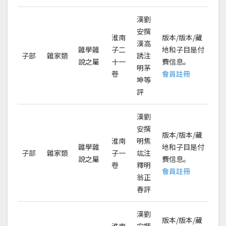
漢劉
安撰
淮南
版本/版本/藏
漢高
雜學雜
子二
地和子目是付
子部
雜家類
誘注
說之屬
十一
費信息。
明茅
卷
會員註冊
坤等
評
漢劉
安撰
版本/版本/藏
淮南
明焦
雜學雜
地和子目是付
子部
雜家類
子一
竑注
說之屬
費信息。
卷
釋明
會員註冊
翁正
春評
漢劉
版本/版本/藏