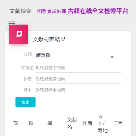
古籍在线全文检索平台
文献檢索
登陸
會員註冊
Toggle navigation
library_books
文献檢索結果
分類
請選擇
文献名
作者
版本
檢索
版
文献
部
類
屬
作者
本/
子目
名
蔵地