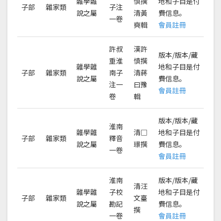
雜學雜
慎撰
地和子目是付
子部
雜家類
子注
說之屬
清黃
費信息。
一卷
奭輯
會員註冊
許叔
漢許
版本/版本/藏
重淮
慎撰
雜學雜
地和子目是付
子部
雜家類
南子
清蔣
說之屬
費信息。
注一
曰豫
會員註冊
卷
輯
版本/版本/藏
淮南
雜學雜
清□
地和子目是付
子部
雜家類
釋音
說之屬
璟撰
費信息。
一卷
會員註冊
淮南
版本/版本/藏
清汪
雜學雜
子校
地和子目是付
子部
雜家類
文臺
說之屬
勘記
費信息。
撰
一卷
會員註冊