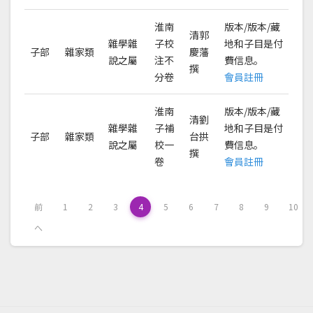
淮南
版本/版本/藏
清郭
雜學雜
子校
地和子目是付
子部
雜家類
慶藩
說之屬
注不
費信息。
撰
分卷
會員註冊
淮南
版本/版本/藏
清劉
雜學雜
子補
地和子目是付
子部
雜家類
台拱
說之屬
校一
費信息。
撰
卷
會員註冊
前
1
2
3
4
5
6
7
8
9
10
へ