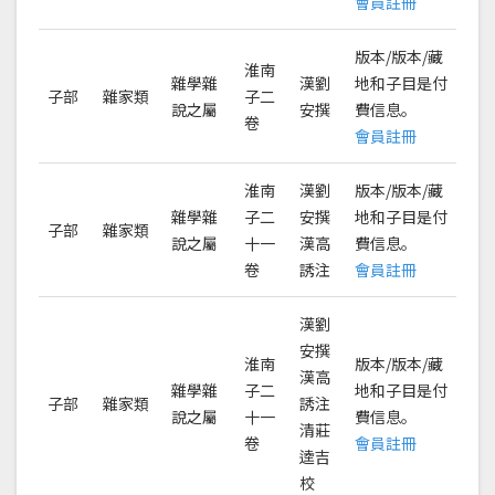
會員註冊
版本/版本/藏
淮南
雜學雜
漢劉
地和子目是付
子部
雜家類
子二
說之屬
安撰
費信息。
卷
會員註冊
淮南
漢劉
版本/版本/藏
雜學雜
子二
安撰
地和子目是付
子部
雜家類
說之屬
十一
漢高
費信息。
卷
誘注
會員註冊
漢劉
安撰
淮南
版本/版本/藏
漢高
雜學雜
子二
地和子目是付
子部
雜家類
誘注
說之屬
十一
費信息。
清莊
卷
會員註冊
逵吉
校