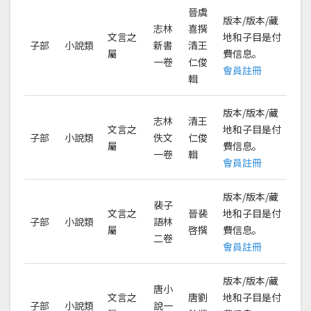
晉虞
版本/版本/藏
志林
喜撰
文言之
地和子目是付
子部
小說類
新書
清王
屬
費信息。
一卷
仁俊
會員註冊
輯
版本/版本/藏
志林
清王
文言之
地和子目是付
子部
小說類
佚文
仁俊
屬
費信息。
一卷
輯
會員註冊
版本/版本/藏
裴子
文言之
晉裴
地和子目是付
子部
小說類
語林
屬
啓撰
費信息。
二卷
會員註冊
版本/版本/藏
唐小
文言之
唐劉
地和子目是付
子部
小說類
說一