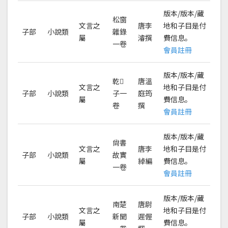
版本/版本/藏
松窗
文言之
唐李
地和子目是付
子部
小說類
雜錄
屬
濬撰
費信息。
一卷
會員註冊
版本/版本/藏
乾𦠆
唐溫
文言之
地和子目是付
子部
小說類
子一
庭筠
屬
費信息。
卷
撰
會員註冊
版本/版本/藏
尙書
文言之
唐李
地和子目是付
子部
小說類
故實
屬
綽編
費信息。
一卷
會員註冊
版本/版本/藏
南楚
唐尉
文言之
地和子目是付
子部
小說類
新聞
遲偓
屬
費信息。