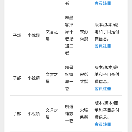
卷
會員註冊
續墨
客揮
版本/版本/藏
文言之
犀十
宋彭
地和子目是付
子部
小說類
屬
卷拾
乘撰
費信息。
遺三
會員註冊
卷
續墨
版本/版本/藏
文言之
客揮
宋彭
地和子目是付
子部
小說類
屬
犀一
乘撰
費信息。
卷
會員註冊
版本/版本/藏
明道
文言之
宋張
地和子目是付
子部
小說類
雜志
屬
耒撰
費信息。
一卷
會員註冊