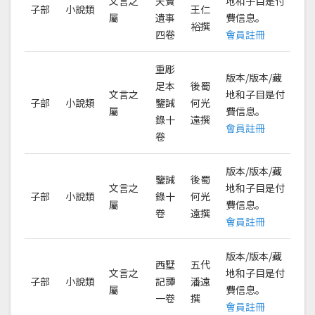
文言之
天寶
地和子目是付
子部
小說類
王仁
屬
遺事
費信息。
裕撰
四卷
會員註冊
重彫
版本/版本/藏
足本
後蜀
文言之
地和子目是付
子部
小說類
鑒誡
何光
屬
費信息。
錄十
遠撰
會員註冊
卷
版本/版本/藏
鑒誡
後蜀
文言之
地和子目是付
子部
小說類
錄十
何光
屬
費信息。
卷
遠撰
會員註冊
版本/版本/藏
西墅
五代
文言之
地和子目是付
子部
小說類
記譚
潘遠
屬
費信息。
一卷
撰
會員註冊