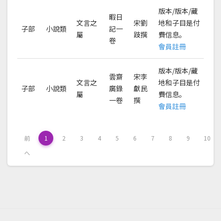
版本/版本/藏
暇日
文言之
宋劉
地和子目是付
子部
小說類
記一
屬
跂撰
費信息。
卷
會員註冊
版本/版本/藏
雲齋
宋李
文言之
地和子目是付
子部
小說類
廣錄
獻民
屬
費信息。
一卷
撰
會員註冊
前
1
2
3
4
5
6
7
8
9
10
へ