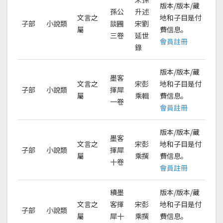
版本/版本/藏
孫公
升述
文言之
地和子目是付
子部
小說類
談圃
宋劉
屬
費信息。
三卷
延世
會員註冊
錄
版本/版本/藏
墨客
文言之
宋彭
地和子目是付
子部
小說類
揮犀
屬
乘輯
費信息。
一卷
會員註冊
版本/版本/藏
墨客
文言之
宋彭
地和子目是付
子部
小說類
揮犀
屬
乘撰
費信息。
十卷
會員註冊
續墨
版本/版本/藏
文言之
客揮
宋彭
地和子目是付
子部
小說類
屬
犀十
乘撰
費信息。