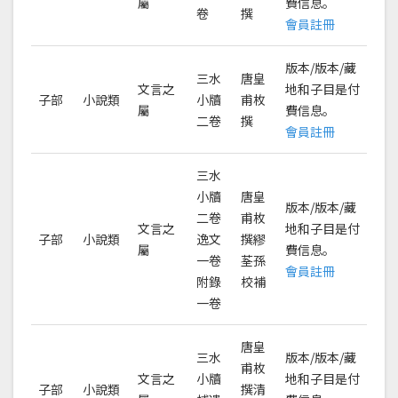
屬
費信息。
卷
撰
會員註冊
版本/版本/藏
三水
唐皇
文言之
地和子目是付
子部
小說類
小牘
甫枚
屬
費信息。
二卷
撰
會員註冊
三水
小牘
唐皇
版本/版本/藏
二卷
甫枚
文言之
地和子目是付
子部
小說類
逸文
撰繆
屬
費信息。
一卷
荃孫
會員註冊
附錄
校補
一卷
唐皇
三水
版本/版本/藏
甫枚
文言之
小牘
地和子目是付
子部
小說類
撰清