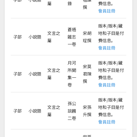
屬
錄
費信息。
撰
會員註冊
版本/版本/藏
蒼梧
文言之
宋胡
地和子目是付
子部
小說類
雜志
屬
珵撰
費信息。
一卷
會員註冊
月河
版本/版本/藏
宋莫
文言之
所聞
地和子目是付
子部
小說類
君陳
屬
集一
費信息。
撰
卷
會員註冊
版本/版本/藏
孫公
文言之
宋孫
地和子目是付
子部
小說類
談圃
屬
升撰
費信息。
二卷
會員註冊
宋孫