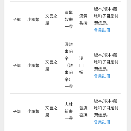
版本/版本/藏
責髯
文言之
漢黃
地和子目是付
子部
小說類
奴辭
屬
香撰
費信息。
一卷
會員註冊
漢雜
事祕
版本/版本/藏
辛
漢
文言之
地和子目是付
子部
小說類
（雜
□□
屬
費信息。
事祕
撰
會員註冊
辛）
一卷
版本/版本/藏
志林
文言之
晉虞
地和子目是付
子部
小說類
新書
屬
喜撰
費信息。
一卷
會員註冊