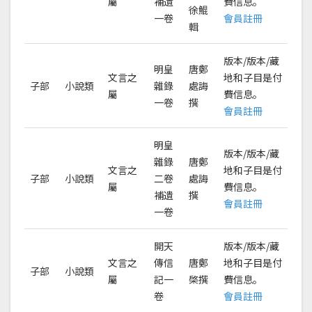
屬
補遺
費信息。
徐鯤
一卷
會員註冊
輯
版本/版本/藏
明皇
唐鄭
文言之
地和子目是付
子部
小說類
雜錄
處誨
屬
費信息。
一卷
撰
會員註冊
明皇
版本/版本/藏
雜錄
唐鄭
文言之
地和子目是付
子部
小說類
二卷
處誨
屬
費信息。
補遺
撰
會員註冊
一卷
開天
版本/版本/藏
文言之
傳信
唐鄭
地和子目是付
子部
小說類
屬
記一
棨撰
費信息。
卷
會員註冊