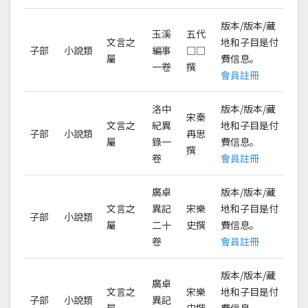
版本/版本/藏
玉溪
五代
文言之
地和子目是付
子部
小說類
編事
□□
屬
費信息。
一卷
撰
會員註冊
洛中
版本/版本/藏
宋秦
文言之
紀異
地和子目是付
子部
小說類
再思
屬
錄一
費信息。
撰
卷
會員註冊
廣卓
版本/版本/藏
文言之
異記
宋樂
地和子目是付
子部
小說類
屬
二十
史撰
費信息。
卷
會員註冊
版本/版本/藏
廣卓
文言之
宋樂
地和子目是付
子部
小說類
異記