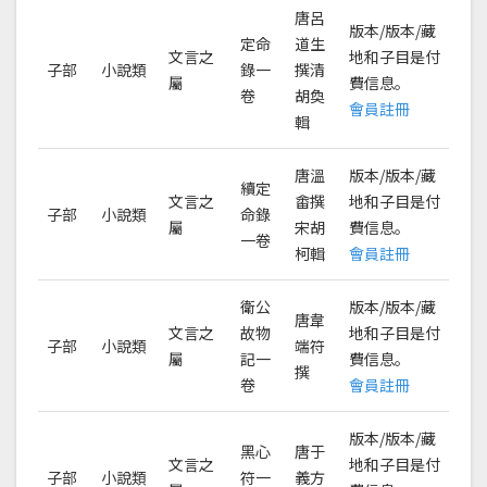
唐呂
版本/版本/藏
定命
道生
文言之
地和子目是付
子部
小說類
錄一
撰清
屬
費信息。
卷
胡奐
會員註冊
輯
唐溫
版本/版本/藏
續定
文言之
畬撰
地和子目是付
子部
小說類
命錄
屬
宋胡
費信息。
一卷
柯輯
會員註冊
衛公
版本/版本/藏
唐韋
文言之
故物
地和子目是付
子部
小說類
端符
屬
記一
費信息。
撰
卷
會員註冊
版本/版本/藏
黑心
唐于
文言之
地和子目是付
子部
小說類
符一
義方