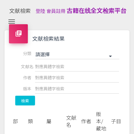
古籍在线全文检索平台
文献檢索
登陸
會員註冊
Toggle navigation
library_books
文献檢索結果
分類
請選擇
文献名
作者
版本
檢索
版
文献
部
類
屬
作者
本/
子目
名
蔵地