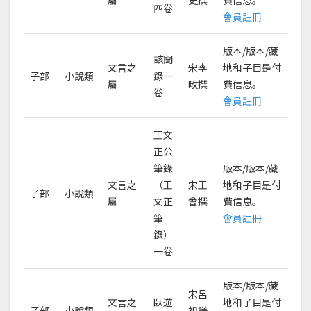
屬
史撰
費信息。
四卷
會員註冊
版本/版本/藏
該聞
文言之
宋李
地和子目是付
子部
小說類
錄一
屬
畋撰
費信息。
卷
會員註冊
王文
正公
筆錄
版本/版本/藏
文言之
（王
宋王
地和子目是付
子部
小說類
屬
文正
曾撰
費信息。
筆
會員註冊
錄）
一卷
版本/版本/藏
宋呂
文言之
臥遊
地和子目是付
子部
小說類
祖謙