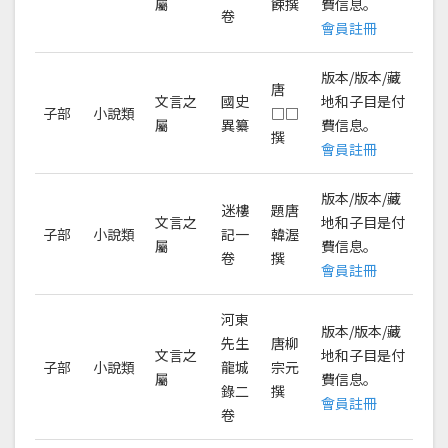
屬
餗撰
費信息。
卷
會員註冊
版本/版本/藏
唐
文言之
國史
地和子目是付
子部
小說類
□□
屬
異纂
費信息。
撰
會員註冊
版本/版本/藏
迷樓
題唐
文言之
地和子目是付
子部
小說類
記一
韓渥
屬
費信息。
卷
撰
會員註冊
河東
版本/版本/藏
先生
唐柳
文言之
地和子目是付
子部
小說類
龍城
宗元
屬
費信息。
錄二
撰
會員註冊
卷