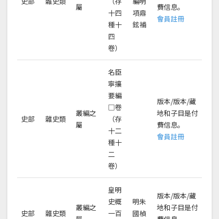
史部
雜史類
（存
編明
屬
費信息。
十四
項鼎
會員註冊
種十
鉉補
四
卷）
名臣
寧攘
要編
版本/版本/藏
□卷
叢編之
地和子目是付
史部
雜史類
（存
屬
費信息。
十二
會員註冊
種十
二
卷）
皇明
版本/版本/藏
史概
明朱
叢編之
地和子目是付
史部
雜史類
一百
國楨