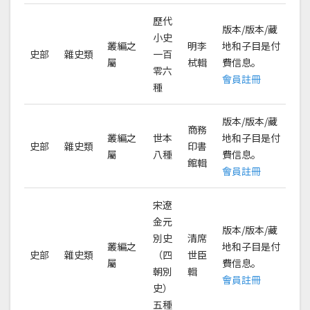
歷代
版本/版本/藏
小史
叢編之
明李
地和子目是付
史部
雜史類
一百
屬
栻輯
費信息。
零六
會員註冊
種
版本/版本/藏
商務
叢編之
世本
地和子目是付
史部
雜史類
印書
屬
八種
費信息。
館輯
會員註冊
宋遼
金元
版本/版本/藏
別史
清席
叢編之
地和子目是付
史部
雜史類
（四
世臣
屬
費信息。
朝別
輯
會員註冊
史）
五種