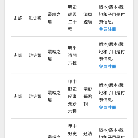
明史
版本/版本/藏
叢編之
輯畧
清周
地和子目是付
史部
雜史類
屬
二十
鍠編
費信息。
種
會員註冊
版本/版本/藏
明季
叢編之
地和子目是付
史部
雜史類
遺聞
屬
費信息。
六種
會員註冊
甲申
版本/版本/藏
野史
清彭
叢編之
地和子目是付
史部
雜史類
紀事
孫貽
屬
費信息。
彙鈔
輯
會員註冊
六種
甲申
版本/版本/藏
野史
題清
叢編之
地和子目是付