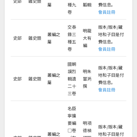
史部
雜史類
屬
種九
韜輯
費信息。
卷
會員註冊
交泰
版本/版本/藏
明龍
叢編之
錄三
地和子目是付
史部
雜史類
大有
屬
種五
費信息。
編
卷
會員註冊
國朝
版本/版本/藏
謨烈
明朱
叢編之
地和子目是付
史部
雜史類
輯遺
當㴐
屬
費信息。
二十
撰
會員註冊
三卷
名臣
寧攘
要編
明項
版本/版本/藏
□卷
德楨
叢編之
地和子目是付