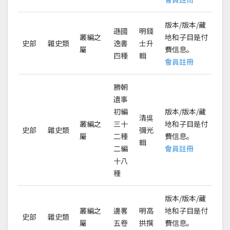
版本/版本/藏
遜國
明錢
叢編之
地和子目是付
史部
雜史類
逸書
士升
屬
費信息。
四種
輯
會員註冊
勝朝
遺事
初編
版本/版本/藏
清吳
叢編之
三十
地和子目是付
史部
雜史類
彌光
屬
二種
費信息。
輯
二編
會員註冊
十八
種
版本/版本/藏
叢編之
邊畧
明高
地和子目是付
史部
雜史類
屬
五卷
拱撰
費信息。