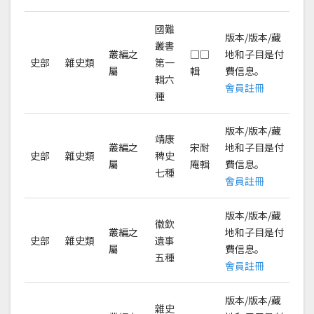
國難
版本/版本/藏
叢書
叢編之
□□
地和子目是付
史部
雜史類
第一
屬
輯
費信息。
輯六
會員註冊
種
版本/版本/藏
靖康
叢編之
宋耐
地和子目是付
史部
雜史類
稗史
屬
庵輯
費信息。
七種
會員註冊
版本/版本/藏
徽欽
叢編之
地和子目是付
史部
雜史類
遺事
屬
費信息。
五種
會員註冊
版本/版本/藏
雜史