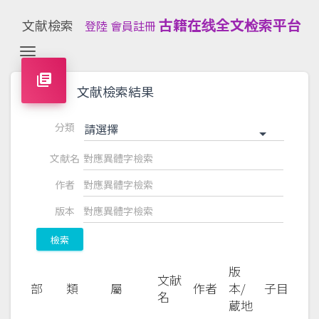
古籍在线全文检索平台
文献檢索
登陸
會員註冊
Toggle navigation
library_books
文献檢索結果
分類
請選擇
文献名
作者
版本
檢索
版
文献
部
類
屬
作者
本/
子目
名
蔵地