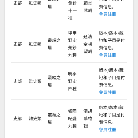
史部
雜史類
彙鈔
顧炎
屬
費信息。
十一
武輯
會員註冊
種
甲申
版本/版本/藏
題清
叢編之
野史
地和子目是付
史部
雜史類
全祖
屬
彙鈔
費信息。
望輯
九種
會員註冊
版本/版本/藏
明季
叢編之
地和子目是付
史部
雜史類
野史
屬
費信息。
四種
會員註冊
版本/版本/藏
響國
清胡
叢編之
地和子目是付
史部
雜史類
紀變
慕椿
屬
費信息。
九種
輯
會員註冊