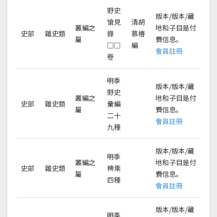
野史
版本/版本/藏
愴見
清胡
叢編之
地和子目是付
史部
雜史類
錄
慕椿
屬
費信息。
□□
編
會員註冊
卷
明季
版本/版本/藏
野史
叢編之
地和子目是付
史部
雜史類
彙編
屬
費信息。
二十
會員註冊
九種
版本/版本/藏
明季
叢編之
地和子目是付
史部
雜史類
稗乘
屬
費信息。
四種
會員註冊
版本/版本/藏
明季