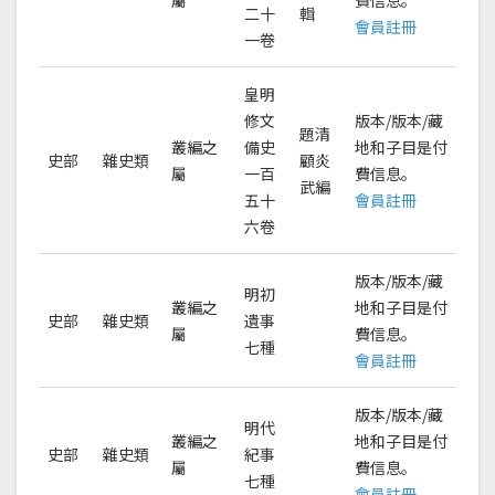
屬
費信息。
二十
輯
會員註冊
一卷
皇明
修文
版本/版本/藏
題清
叢編之
備史
地和子目是付
史部
雜史類
顧炎
屬
一百
費信息。
武編
五十
會員註冊
六卷
版本/版本/藏
明初
叢編之
地和子目是付
史部
雜史類
遺事
屬
費信息。
七種
會員註冊
版本/版本/藏
明代
叢編之
地和子目是付
史部
雜史類
紀事
屬
費信息。
七種
會員註冊