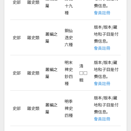
史部
雜史類
屬
十九
費信息。
種
會員註冊
版本/版本/藏
銅仙
叢編之
地和子目是付
史部
雜史類
逸史
屬
費信息。
六種
會員註冊
明末
版本/版本/藏
清
叢編之
稗史
地和子目是付
史部
雜史類
□□
屬
鈔四
費信息。
輯
種
會員註冊
版本/版本/藏
明季
叢編之
地和子目是付
史部
雜史類
稗史
屬
費信息。
四種
會員註冊