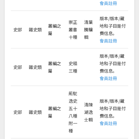
會員註冊
版本/版本/藏
崇正
清葉
叢編之
地和子目是付
史部
雜史類
叢書
騰驤
屬
費信息。
十種
輯
會員註冊
版本/版本/藏
叢編之
史稿
地和子目是付
史部
雜史類
屬
三種
費信息。
會員註冊
荊駝
逸史
版本/版本/藏
清陳
叢編之
五十
地和子目是付
史部
雜史類
湖逸
屬
八種
費信息。
士輯
附一
會員註冊
種