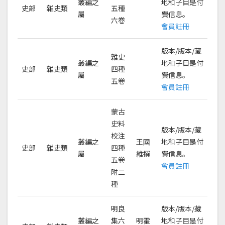
叢編之
地和子目是付
史部
雜史類
五種
屬
費信息。
六卷
會員註冊
版本/版本/藏
雜史
叢編之
地和子目是付
史部
雜史類
四種
屬
費信息。
五卷
會員註冊
蒙古
史料
版本/版本/藏
校注
叢編之
王國
地和子目是付
史部
雜史類
四種
屬
維撰
費信息。
五卷
會員註冊
附二
種
明良
版本/版本/藏
叢編之
集六
明霍
地和子目是付