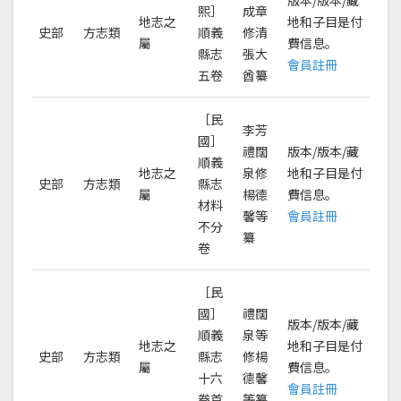
版本/版本/藏
熙］
成章
地志之
地和子目是付
史部
方志類
順義
修清
屬
費信息。
縣志
張大
會員註冊
五卷
酋纂
［民
李芳
國］
禮闊
版本/版本/藏
順義
地志之
泉修
地和子目是付
史部
方志類
縣志
屬
楊德
費信息。
材料
馨等
會員註冊
不分
纂
卷
［民
國］
禮闊
版本/版本/藏
順義
泉等
地志之
地和子目是付
史部
方志類
縣志
修楊
屬
費信息。
十六
德馨
會員註冊
卷首
等纂