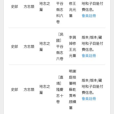
地志之
平谷
修王
地和子目是付
史部
方志類
屬
縣志
兆元
費信息。
料六
纂
會員註冊
卷
［民
李興
版本/版本/藏
國］
地志之
焯修
地和子目是付
史部
方志類
平谷
屬
王兆
費信息。
縣志
元纂
會員註冊
六卷
明謝
［嘉
庭桂
版本/版本/藏
靖］
纂明
地志之
地和子目是付
史部
方志類
隆慶
蘇乾
屬
費信息。
志十
賈希
會員註冊
卷
顔續
纂