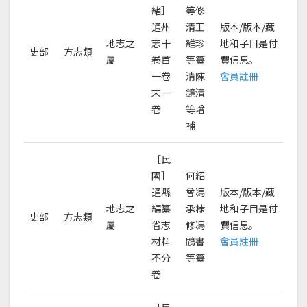
緒］
等修
通州
清王
版本/版本/藏
地志之
志十
維珍
地和子目是付
史部
方志類
屬
卷首
等纂
費信息。
一卷
清陳
會員註冊
末一
鏡清
卷
等增
補
［民
國］
何紹
通縣
曾馮
版本/版本/藏
地志之
編纂
承棣
地和子目是付
史部
方志類
屬
省志
修馮
費信息。
材料
鵾書
會員註冊
不分
等纂
卷