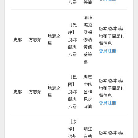
八卷
等纂
清陳
［光
嵋范
版本/版本/藏
緒］
履福
地志之
地和子目是付
史部
方志類
良鄉
修清
屬
費信息。
縣志
黃儒
會員註冊
八卷
荃等
纂
［民
周志
版本/版本/藏
國］
中修
地志之
地和子目是付
史部
方志類
良鄉
呂植
屬
費信息。
縣志
見之
會員註冊
八卷
深纂
［康
靖］
明汪
版本/版本/藏
通州
有執