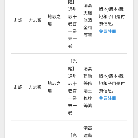
隆］
清高
通州
版本/版本/藏
天鳳
地志之
志十
地和子目是付
史部
方志類
修清
屬
卷首
費信息。
金梅
一卷
會員註冊
等纂
末一
卷
［光
緒］
清高
通州
建勳
版本/版本/藏
地志之
志十
等修
地和子目是付
史部
方志類
屬
卷首
清王
費信息。
一卷
維珍
會員註冊
末一
等纂
卷
清高
［光
建勳