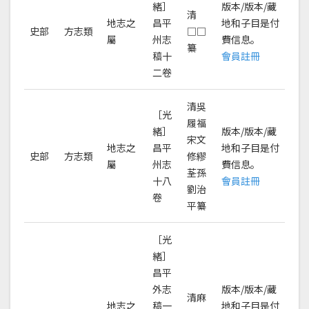
緒］
版本/版本/藏
清
地志之
昌平
地和子目是付
史部
方志類
□□
屬
州志
費信息。
纂
稿十
會員註冊
二卷
清吳
［光
履福
緒］
版本/版本/藏
宋文
地志之
昌平
地和子目是付
史部
方志類
修繆
屬
州志
費信息。
荃孫
十八
會員註冊
劉治
卷
平纂
［光
緒］
昌平
外志
版本/版本/藏
清麻
地志之
稿一
地和子目是付