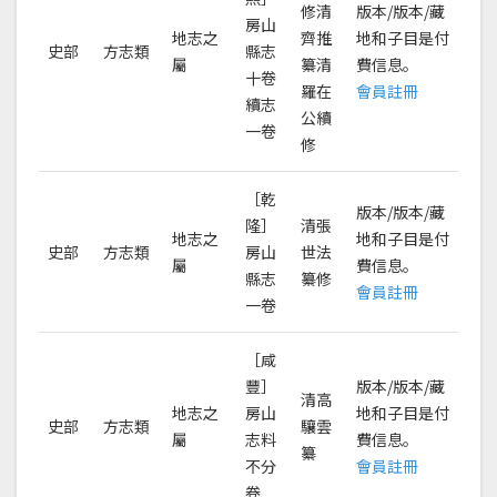
修清
版本/版本/藏
房山
地志之
齊推
地和子目是付
史部
方志類
縣志
屬
纂清
費信息。
十卷
羅在
會員註冊
續志
公續
一卷
修
［乾
版本/版本/藏
隆］
清張
地志之
地和子目是付
史部
方志類
房山
世法
屬
費信息。
縣志
纂修
會員註冊
一卷
［咸
豐］
版本/版本/藏
清高
地志之
房山
地和子目是付
史部
方志類
驤雲
屬
志料
費信息。
纂
不分
會員註冊
卷