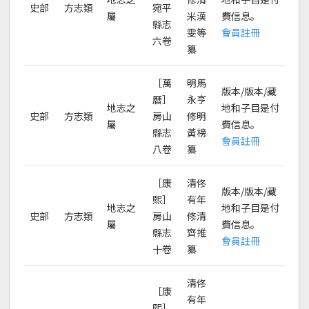
史部
方志類
宛平
屬
米漢
費信息。
縣志
雯等
會員註冊
六卷
纂
［萬
明馬
版本/版本/藏
曆］
永亨
地志之
地和子目是付
史部
方志類
房山
修明
屬
費信息。
縣志
黃榜
會員註冊
八卷
纂
［康
清佟
版本/版本/藏
熙］
有年
地志之
地和子目是付
史部
方志類
房山
修清
屬
費信息。
縣志
齊推
會員註冊
十卷
纂
清佟
［康
有年
熙］