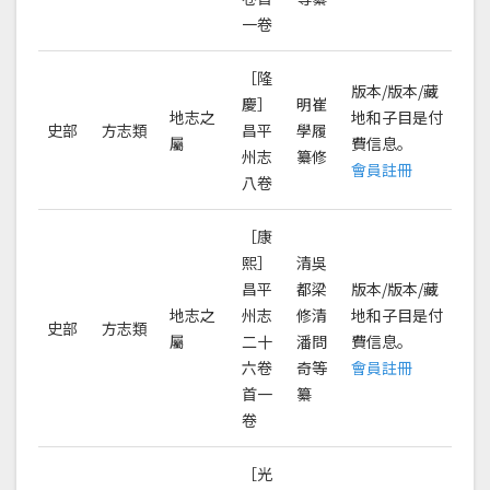
一卷
［隆
版本/版本/藏
慶］
明崔
地志之
地和子目是付
史部
方志類
昌平
學履
屬
費信息。
州志
纂修
會員註冊
八卷
［康
熙］
清吳
昌平
都梁
版本/版本/藏
地志之
州志
修清
地和子目是付
史部
方志類
屬
二十
潘問
費信息。
六卷
奇等
會員註冊
首一
纂
卷
［光