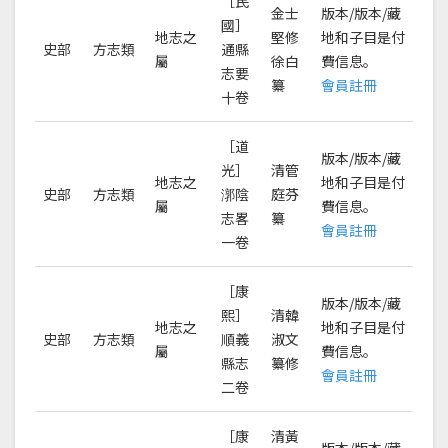
［民
金士
版本/版本/藏
國］
地志之
堅修
地和子目是付
史部
方志類
通縣
屬
徐白
費信息。
志要
纂
會員註冊
十卷
［道
版本/版本/藏
光］
清管
地志之
地和子目是付
史部
方志類
漷陰
庭芬
屬
費信息。
志畧
纂
會員註冊
一卷
［康
版本/版本/藏
熙］
清韓
地志之
地和子目是付
史部
方志類
順義
淑文
屬
費信息。
縣志
纂修
會員註冊
二卷
［康
清黃