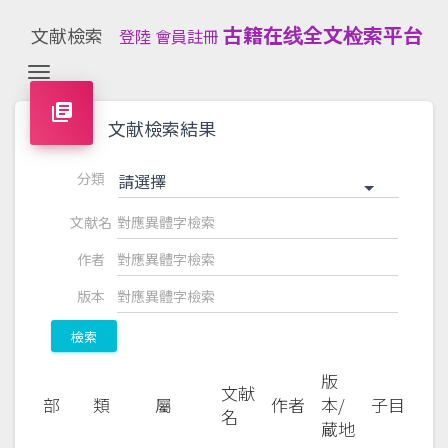
古籍在线全文检索平台
文献檢索
登陸
會員註冊
Toggle navigation
library_books
文献檢索結果
分類
請選擇
文献名
作者
版本
檢索
版
文献
部
類
屬
作者
本/
子目
名
蔵地