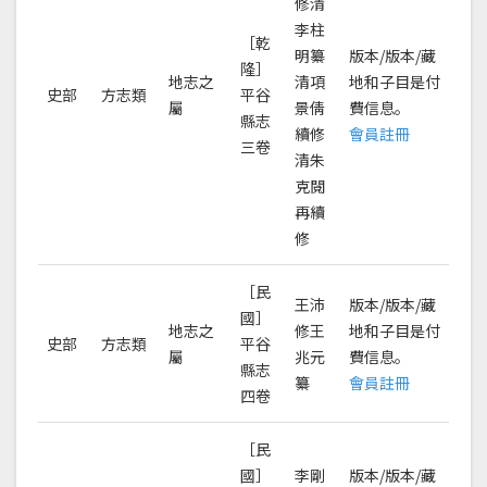
修清
李柱
［乾
明纂
版本/版本/藏
隆］
地志之
清項
地和子目是付
史部
方志類
平谷
屬
景倩
費信息。
縣志
續修
會員註冊
三卷
清朱
克閱
再續
修
［民
王沛
版本/版本/藏
國］
地志之
修王
地和子目是付
史部
方志類
平谷
屬
兆元
費信息。
縣志
纂
會員註冊
四卷
［民
國］
李剛
版本/版本/藏