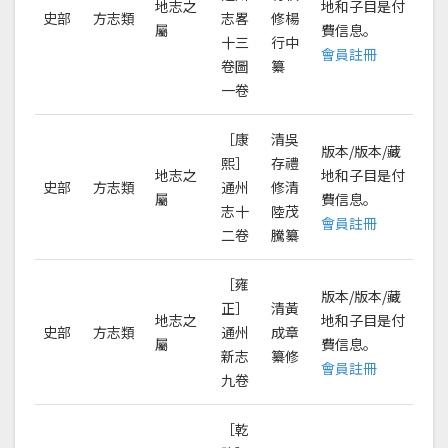
地志之
地和子目是付
史部
方志類
志畧
修楊
屬
費信息。
十三
行中
會員註冊
卷圖
纂
一卷
［康
清吳
版本/版本/藏
熙］
存禮
地志之
地和子目是付
史部
方志類
通州
修清
屬
費信息。
志十
陸茂
會員註冊
二卷
騰纂
［雍
版本/版本/藏
正］
清黃
地志之
地和子目是付
史部
方志類
通州
成章
屬
費信息。
新志
纂修
會員註冊
九卷
［乾