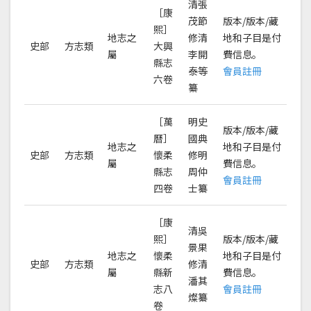
清張
［康
茂節
版本/版本/藏
熙］
地志之
修清
地和子目是付
史部
方志類
大興
屬
李開
費信息。
縣志
泰等
會員註冊
六卷
纂
［萬
明史
版本/版本/藏
曆］
國典
地志之
地和子目是付
史部
方志類
懷柔
修明
屬
費信息。
縣志
周仲
會員註冊
四卷
士纂
［康
清吳
熙］
版本/版本/藏
景果
地志之
懷柔
地和子目是付
史部
方志類
修清
屬
縣新
費信息。
潘其
志八
會員註冊
燦纂
卷