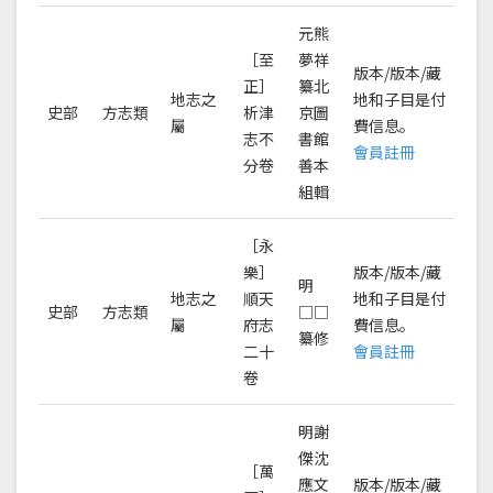
元熊
［至
夢祥
版本/版本/藏
正］
纂北
地志之
地和子目是付
史部
方志類
析津
京圖
屬
費信息。
志不
書館
會員註冊
分卷
善本
組輯
［永
樂］
版本/版本/藏
明
地志之
順天
地和子目是付
史部
方志類
□□
屬
府志
費信息。
纂修
二十
會員註冊
卷
明謝
傑沈
［萬
應文
版本/版本/藏