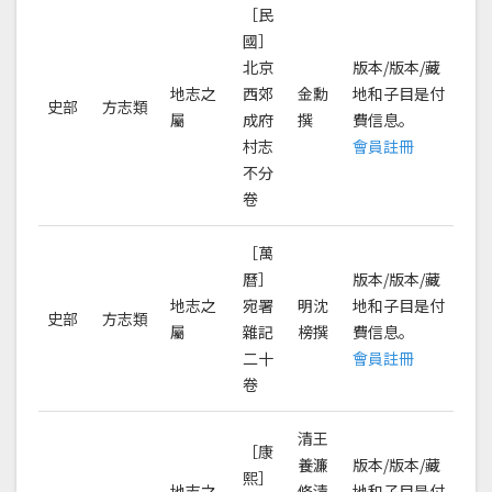
［民
國］
北京
版本/版本/藏
地志之
西郊
金勳
地和子目是付
史部
方志類
屬
成府
撰
費信息。
村志
會員註冊
不分
卷
［萬
曆］
版本/版本/藏
地志之
宛署
明沈
地和子目是付
史部
方志類
屬
雜記
榜撰
費信息。
二十
會員註冊
卷
清王
［康
養濂
版本/版本/藏
熙］
地志之
修清
地和子目是付