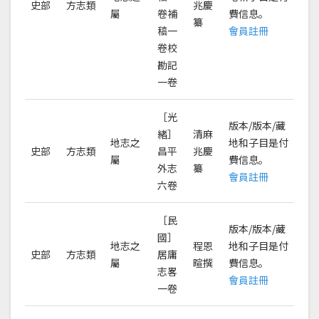
史部
方志類
兆慶
屬
卷補
費信息。
纂
稿一
會員註冊
卷校
勘記
一卷
［光
版本/版本/藏
緒］
清麻
地志之
地和子目是付
史部
方志類
昌平
兆慶
屬
費信息。
外志
纂
會員註冊
六卷
［民
版本/版本/藏
國］
地志之
程恩
地和子目是付
史部
方志類
居庸
屬
暄撰
費信息。
志畧
會員註冊
一卷