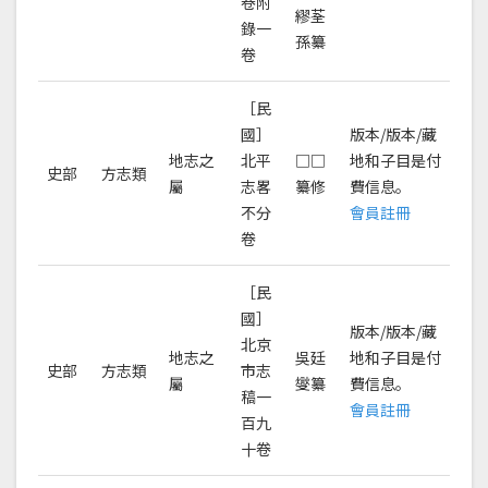
卷附
繆荃
錄一
孫纂
卷
［民
國］
版本/版本/藏
地志之
北平
□□
地和子目是付
史部
方志類
屬
志畧
纂修
費信息。
不分
會員註冊
卷
［民
國］
版本/版本/藏
北京
地志之
吳廷
地和子目是付
史部
方志類
市志
屬
燮纂
費信息。
稿一
會員註冊
百九
十卷