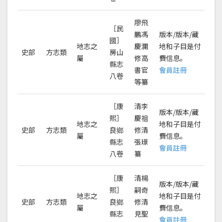
廖飛
［民
鵬馮
版本/版本/藏
國］
地志之
慶瀾
地和子目是付
史部
方志類
房山
屬
修高
費信息。
縣志
書官
會員註冊
八卷
等纂
［康
清李
版本/版本/藏
熙］
慶祖
地志之
地和子目是付
史部
方志類
良鄉
修清
屬
費信息。
縣志
張璟
會員註冊
八卷
纂
［康
清楊
版本/版本/藏
熙］
嗣奇
地志之
地和子目是付
史部
方志類
良鄉
修清
屬
費信息。
縣志
見聖
會員註冊