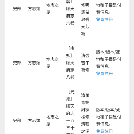
曆］
地志之
修明
地和子目是付
史部
方志類
順天
屬
譚希
費信息。
府志
思張
會員註冊
六卷
元芳
纂
［康
版本/版本/藏
熙］
清張
地志之
地和子目是付
史部
方志類
順天
吉午
屬
費信息。
府志
纂修
會員註冊
八卷
［光
清萬
緒］
青黎
順天
周家
版本/版本/藏
府志
地志之
楣修
地和子目是付
史部
方志類
一百
屬
清張
費信息。
三十
之洞
會員註冊