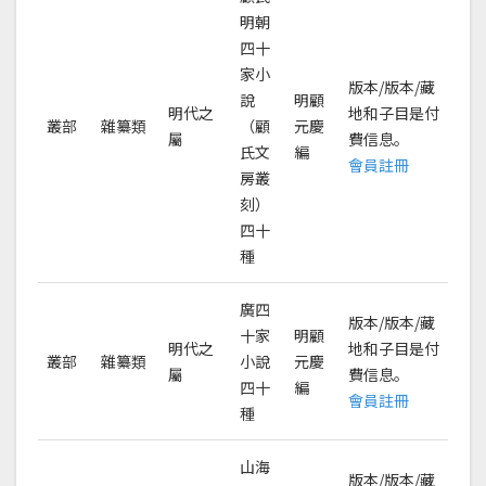
明朝
四十
家小
版本/版本/藏
說
明顧
明代之
地和子目是付
叢部
雜纂類
（顧
元慶
屬
費信息。
氏文
編
會員註冊
房叢
刻）
四十
種
廣四
版本/版本/藏
十家
明顧
明代之
地和子目是付
叢部
雜纂類
小說
元慶
屬
費信息。
四十
編
會員註冊
種
山海
版本/版本/藏