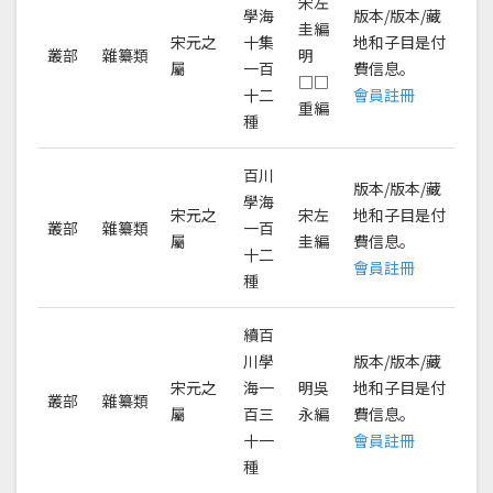
宋左
學海
版本/版本/藏
圭編
宋元之
十集
地和子目是付
叢部
雜纂類
明
屬
一百
費信息。
□□
十二
會員註冊
重編
種
百川
版本/版本/藏
學海
宋元之
宋左
地和子目是付
叢部
雜纂類
一百
屬
圭編
費信息。
十二
會員註冊
種
續百
川學
版本/版本/藏
宋元之
海一
明吳
地和子目是付
叢部
雜纂類
屬
百三
永編
費信息。
十一
會員註冊
種