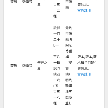
叢部
雜纂類
宗儀
屬
百三
費信息。
編
十五
會員註冊
種
說郛
元陶
一百
宗儀
二十
編明
𢎥一
陶珽
千二
等重
百八
編
版本/版本/藏
宋元之
十種
（說
地和子目是付
叢部
雜纂類
屬
說郛
郛
費信息。
續四
續）
會員註冊
十六
明陶
𢎥五
珽編
百三
清李
十八
際期
種
重訂