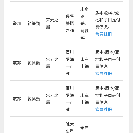
宋俞
版本/版本/藏
儒學
鼎
宋元之
地和子目是付
叢部
雜纂類
警悟
孫、
屬
費信息。
六種
俞經
會員註冊
編
百川
版本/版本/藏
宋元之
學海
宋左
地和子目是付
叢部
雜纂類
屬
一百
圭編
費信息。
種
會員註冊
百川
版本/版本/藏
宋元之
學海
宋左
地和子目是付
叢部
雜纂類
屬
一百
圭編
費信息。
種
會員註冊
陳太
宋左
史重