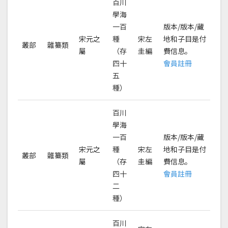
百川
學海
一百
版本/版本/藏
宋元之
種
宋左
地和子目是付
叢部
雜纂類
屬
（存
圭編
費信息。
四十
會員註冊
五
種）
百川
學海
一百
版本/版本/藏
宋元之
種
宋左
地和子目是付
叢部
雜纂類
屬
（存
圭編
費信息。
四十
會員註冊
二
種）
百川