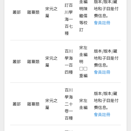
圭編
版本/版本/藏
訂百
宋元之
明陳
地和子目是付
叢部
雜纂類
川學
屬
繼儒
費信息。
海一
等校
會員註冊
百七
訂
種
宋左
百川
版本/版本/藏
圭編
宋元之
學海
地和子目是付
叢部
雜纂類
明
屬
一百
費信息。
□□
四種
會員註冊
重編
百川
版本/版本/藏
學海
宋元之
宋左
地和子目是付
叢部
雜纂類
二十
屬
圭編
費信息。
卷一
會員註冊
百種