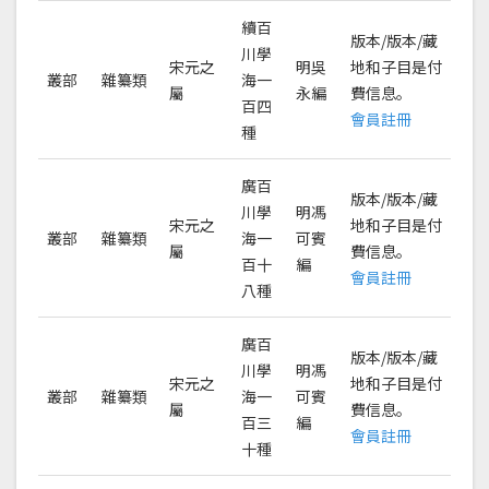
續百
版本/版本/藏
川學
宋元之
明吳
地和子目是付
叢部
雜纂類
海一
屬
永編
費信息。
百四
會員註冊
種
廣百
版本/版本/藏
川學
明馮
宋元之
地和子目是付
叢部
雜纂類
海一
可賓
屬
費信息。
百十
編
會員註冊
八種
廣百
版本/版本/藏
川學
明馮
宋元之
地和子目是付
叢部
雜纂類
海一
可賓
屬
費信息。
百三
編
會員註冊
十種