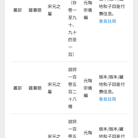
（存
元陶
宋元之
地和子目是付
叢部
雜纂類
卷一
宗儀
屬
費信息。
至九
編
會員註冊
十、
九十
四至
一
百）
說郛
一百
版本/版本/藏
元陶
宋元之
卷五
地和子目是付
叢部
雜纂類
宗儀
屬
百二
費信息。
編
十八
會員註冊
種
說郛
一百
版本/版本/藏
元陶
宋元之
卷五
地和子目是付