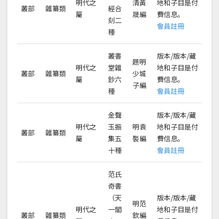
明代之
清黃
地和子目是付
叢部
雜纂類
經合
屬
晟編
費信息。
刻二
會員註冊
種
叢書
版本/版本/藏
題明
明代之
堂雜
地和子目是付
叢部
雜纂類
少城
屬
鈔六
費信息。
子編
種
會員註冊
金聲
版本/版本/藏
明代之
玉振
明袁
地和子目是付
叢部
雜纂類
屬
集五
褧編
費信息。
十種
會員註冊
范氏
奇書
（天
版本/版本/藏
明范
明代之
一閣
地和子目是付
叢部
雜纂類
欽編