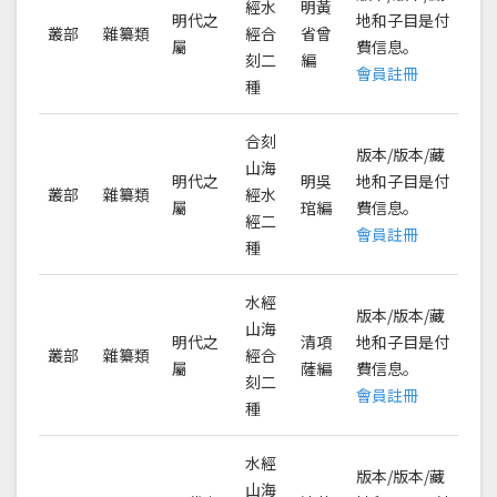
經水
明黃
明代之
地和子目是付
叢部
雜纂類
經合
省曾
屬
費信息。
刻二
編
會員註冊
種
合刻
版本/版本/藏
山海
明代之
明吳
地和子目是付
叢部
雜纂類
經水
屬
琯編
費信息。
經二
會員註冊
種
水經
版本/版本/藏
山海
明代之
清項
地和子目是付
叢部
雜纂類
經合
屬
薩編
費信息。
刻二
會員註冊
種
水經
版本/版本/藏
山海