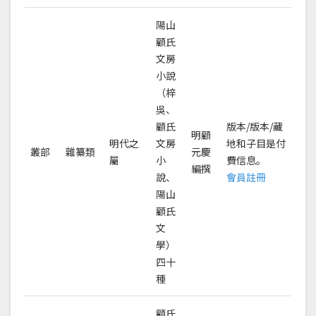
陽山
顧氏
文房
小說
（梓
吳、
顧氏
版本/版本/藏
明顧
明代之
文房
地和子目是付
叢部
雜纂類
元慶
屬
小
費信息。
編撰
說、
會員註冊
陽山
顧氏
文
學）
四十
種
顧氏