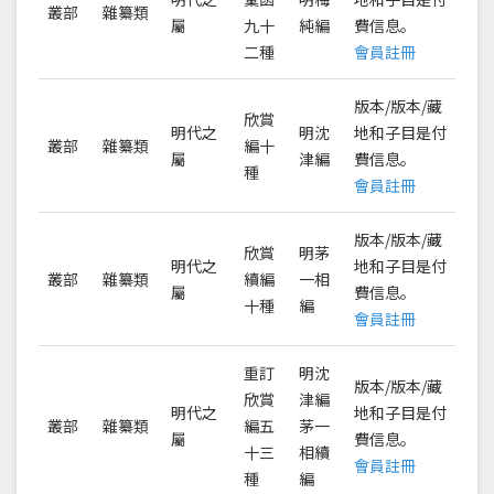
叢部
雜纂類
屬
九十
純編
費信息。
二種
會員註冊
版本/版本/藏
欣賞
明代之
明沈
地和子目是付
叢部
雜纂類
編十
屬
津編
費信息。
種
會員註冊
版本/版本/藏
欣賞
明茅
明代之
地和子目是付
叢部
雜纂類
續編
一相
屬
費信息。
十種
編
會員註冊
重訂
明沈
版本/版本/藏
欣賞
津編
明代之
地和子目是付
叢部
雜纂類
編五
茅一
屬
費信息。
十三
相續
會員註冊
種
編