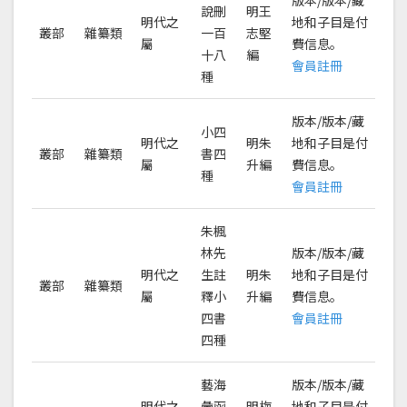
版本/版本/藏
說刪
明王
明代之
地和子目是付
叢部
雜纂類
一百
志堅
屬
費信息。
十八
編
會員註冊
種
版本/版本/藏
小四
明代之
明朱
地和子目是付
叢部
雜纂類
書四
屬
升編
費信息。
種
會員註冊
朱楓
林先
版本/版本/藏
明代之
生註
明朱
地和子目是付
叢部
雜纂類
屬
釋小
升編
費信息。
四書
會員註冊
四種
藝海
版本/版本/藏
明代之
彙函
明梅
地和子目是付