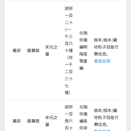
說郛
一百
二十
𢎥一
元陶
千三
宗儀
版本/版本/藏
百六
宋元之
編明
地和子目是付
叢部
雜纂類
十種
屬
陶珽
費信息。
（存
等重
會員註冊
一千
編
二百
三十
七
種）
說郛
元陶
版本/版本/藏
一百
宗儀
宋元之
地和子目是付
叢部
雜纂類
卷六
編張
屬
費信息。
百十
宗祥