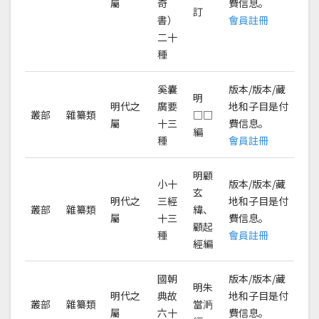
屬
奇
費信息。
訂
書）
會員註冊
二十
種
奚囊
版本/版本/藏
明
明代之
廣要
地和子目是付
叢部
雜纂類
□□
屬
十三
費信息。
編
種
會員註冊
明顧
小十
版本/版本/藏
玄
明代之
三經
地和子目是付
叢部
雜纂類
緯、
屬
十三
費信息。
顧起
種
會員註冊
經編
國朝
版本/版本/藏
明朱
明代之
典故
地和子目是付
叢部
雜纂類
當㴐
屬
六十
費信息。