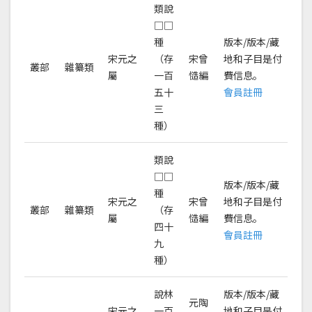
類說
□□
種
版本/版本/藏
宋元之
（存
宋曾
地和子目是付
叢部
雜纂類
屬
一百
慥編
費信息。
五十
會員註冊
三
種）
類說
□□
版本/版本/藏
種
宋元之
宋曾
地和子目是付
叢部
雜纂類
（存
屬
慥編
費信息。
四十
會員註冊
九
種）
說林
版本/版本/藏
元陶
宋元之
一百
地和子目是付