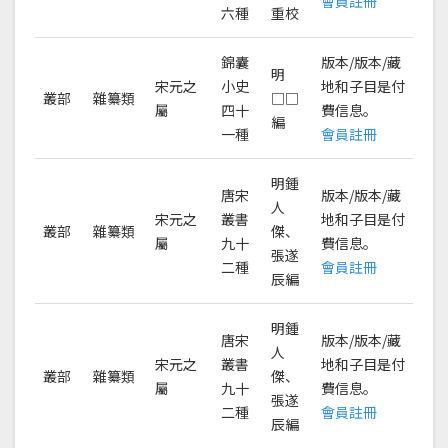
會員註冊
六種
重校
錦囊
版本/版本/藏
明
宋元之
小史
地和子目是付
叢部
雜纂類
□□
屬
四十
費信息。
編
一種
會員註冊
明鍾
唐宋
版本/版本/藏
人
宋元之
叢書
地和子目是付
叢部
雜纂類
傑、
屬
九十
費信息。
張遂
二種
會員註冊
辰編
明鍾
唐宋
版本/版本/藏
人
宋元之
叢書
地和子目是付
叢部
雜纂類
傑、
屬
九十
費信息。
張遂
二種
會員註冊
辰編