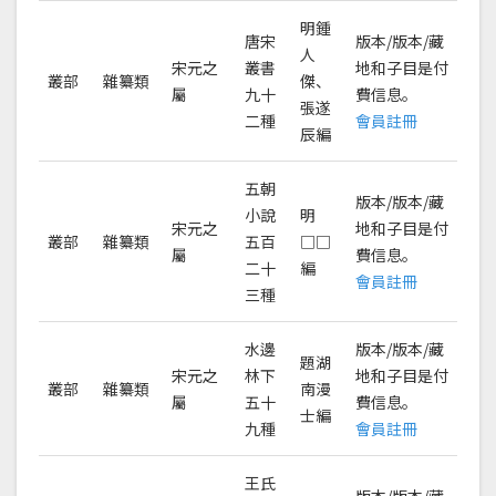
明鍾
唐宋
版本/版本/藏
人
宋元之
叢書
地和子目是付
叢部
雜纂類
傑、
屬
九十
費信息。
張遂
二種
會員註冊
辰編
五朝
版本/版本/藏
小說
明
宋元之
地和子目是付
叢部
雜纂類
五百
□□
屬
費信息。
二十
編
會員註冊
三種
水邊
版本/版本/藏
題湖
宋元之
林下
地和子目是付
叢部
雜纂類
南漫
屬
五十
費信息。
士編
九種
會員註冊
王氏