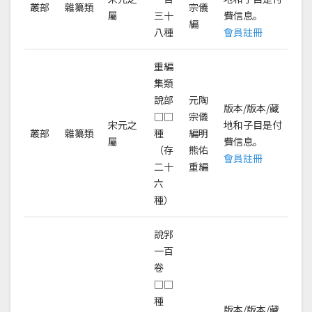
叢部
雜纂類
宗儀
屬
三十
費信息。
編
八種
會員註冊
重編
集類
說部
元陶
版本/版本/藏
□□
宗儀
宋元之
地和子目是付
叢部
雜纂類
種
編明
屬
費信息。
（存
熊佑
會員註冊
二十
重編
六
種）
說郛
一百
卷
□□
種
版本/版本/藏