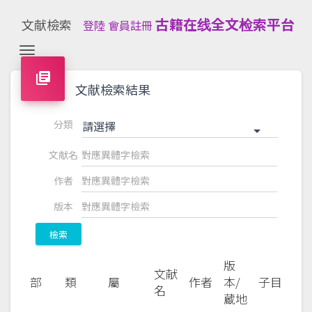
古籍在线全文检索平台
文献檢索
登陸
會員註冊
Toggle navigation
library_books
文献檢索結果
分類
請選擇
文献名
作者
版本
檢索
版
文献
部
類
屬
作者
本/
子目
名
蔵地